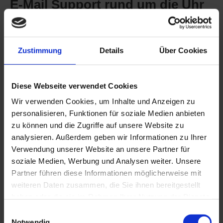
E-Mail Support rund um die Uhr
Natürlich kannst du uns jederzeit via E-Mail
erreichen. Schick uns deine Fragen oder deinen
Zustimmung
Details
Über Cookies
Wunsch nach Feedback zu deinem Gitarrenspiel
(z.B. Audiodateien oder Videos). Wir antworten
Diese Webseite verwendet Cookies
werktags innerhalb von 24 Stunden.
Wir verwenden Cookies, um Inhalte und Anzeigen zu
personalisieren, Funktionen für soziale Medien anbieten
zu können und die Zugriffe auf unsere Website zu
analysieren. Außerdem geben wir Informationen zu Ihrer
Verwendung unserer Website an unsere Partner für
soziale Medien, Werbung und Analysen weiter. Unsere
Private Guitar Master Plan
Partner führen diese Informationen möglicherweise mit
weiteren Daten zusammen, die Sie ihnen bereitgestellt
Facebook-Gruppe
haben oder die sie im Rahmen Ihrer Nutzung der Dienste
gesammelt haben.
Einwilligungsauswahl
Du bekommst Zugang zu unserer privaten
Notwendig