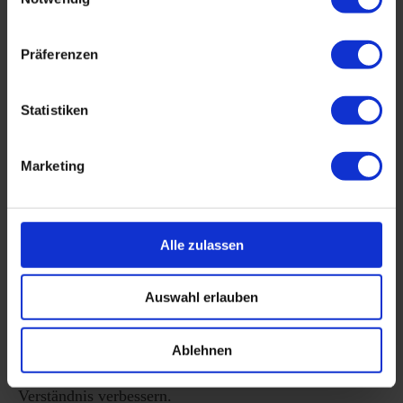
Oder du nutzt die Zeit nach dem Abendessen,
um dich
zu entspannen und gleichzeitig deine
Präferenzen
Gitarrenfähigkeiten zu verbessern.
Statistiken
Jede Lektion ist in
leicht verdauliche, kurze Segmente
unterteilt
, die speziell darauf abzielen, dir in kürzester
Marketing
Zeit maximale Ergebnisse zu liefern. Wir haben die
Essenz der effektivsten Übungstechniken destilliert und
in ein System verpackt, das dir erlaubt,
mit minimalem
Alle zulassen
Zeitaufwand maximalen Fortschritt zu erzielen.
Auswahl erlauben
Mit deiner verfügbaren Übungszeit wirst du nicht nur
technische Fähigkeiten entwickeln, sondern auch deine
Ablehnen
Fingerfertigkeit, Präzision und dein musikalisches
Verständnis verbessern.