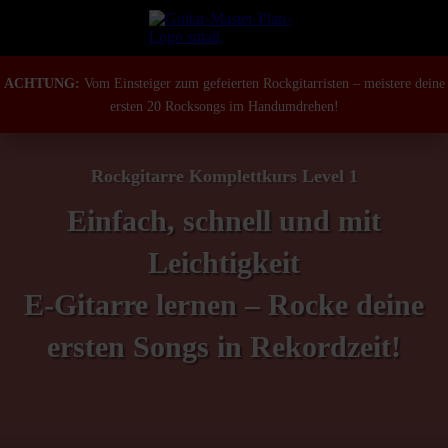
ACHTUNG:
Vom Einsteiger zum gefeierten Rockgitarristen – meistere deine
ersten 20 Rocksongs im Handumdrehen!
Rockgitarre Komplettkurs Level 1
Einfach, schnell und mit
Leichtigkeit
E-Gitarre lernen – Rocke deine
ersten Songs in Rekordzeit!