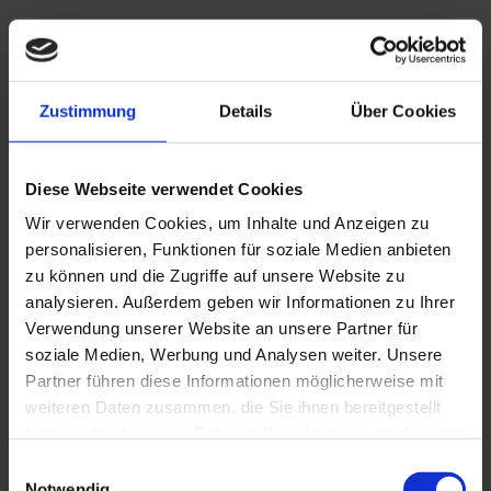
Erstaunliche Fortschritte – selbst
Zustimmung
Details
Über Cookies
mit wenig Übungszeit
Du denkst, du hast zu wenig Zeit, um ein guter Gitarrist
Diese Webseite verwendet Cookies
zu werden? Denk nochmal nach.
Selbst mit nur 10 bis
Wir verwenden Cookies, um Inhalte und Anzeigen zu
15 Minuten Üben kannst du erstaunliche Fortschritte
personalisieren, Funktionen für soziale Medien anbieten
zu können und die Zugriffe auf unsere Website zu
machen.
Der Rockgitarre Komplettkurs ist so
analysieren. Außerdem geben wir Informationen zu Ihrer
konzipiert, dass selbst diejenigen mit einem vollen
Verwendung unserer Website an unsere Partner für
Terminkalender das Beste aus ihrer begrenzten Zeit
soziale Medien, Werbung und Analysen weiter. Unsere
herausholen können.
Partner führen diese Informationen möglicherweise mit
weiteren Daten zusammen, die Sie ihnen bereitgestellt
haben oder die sie im Rahmen Ihrer Nutzung der Dienste
Stell dir vor, du wachst morgens auf und startest deinen
gesammelt haben.
Einwilligungsauswahl
Tag mit einer kurzen, aber intensiven Übungssession.
Notwendig