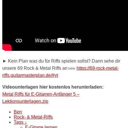
► Kein Plan was du für Riffs spielen sollst? Dann sehe dir
unsere 69 Rock & Metal Riffs an ▹▹▹
https://69-rock-metal-
riffs.guitarmasterplan.de/#yt
Videounterlagen hier kostenlos herunterladen:
Metal Riffs für E-Gitarren-Anfänger 5 –
Lektionsunterlagen.zip
Ben
Rock- & Metal-Riffs
Tags ↓
E-Gitarre lernen