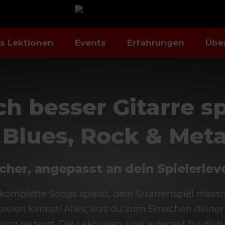
is Lektionen
Events
Erfahrungen
Übe
ch besser Gitarre sp
 Blues, Rock & Metal
her, angepasst an dein Spielerleve
u komplette Songs spielst, dein Gitarrenspiel mass
spielen kannst! Alles, was du zum Erreichen deine
ning gezeigt. Die Lektionen sind jederzeit für dich 