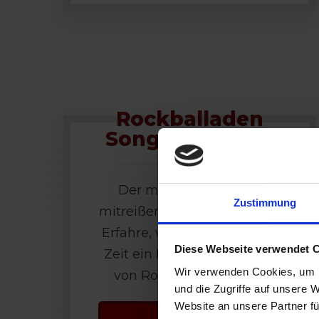
Rockballaden
Song Collection
Der mühelose Weg zu
Zustimmung
mitreißenden Rockballaden.
Erfahre, wie du in kürzester
Diese Webseite verwendet 
Zeit ein Meister im Spielen
Wir verwenden Cookies, um I
von Rockballaden wirst.
und die Zugriffe auf unsere 
Website an unsere Partner fü