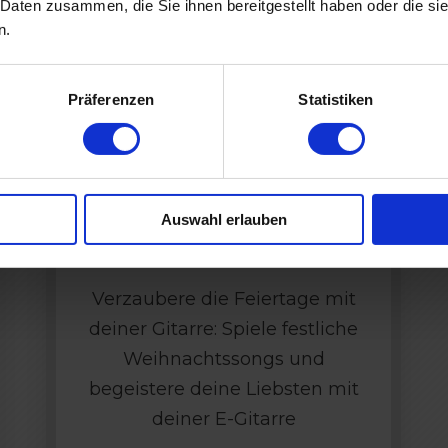
 Daten zusammen, die Sie ihnen bereitgestellt haben oder die s
n.
Mehr zum Kurs
Präferenzen
Statistiken
Christmas Song
Collection
Auswahl erlauben
Verzaubere die Feiertage mit
deiner Gitarre: Spiele festliche
Weihnachtssongs und
begeistere deine Liebsten mit
deiner E-Gitarre