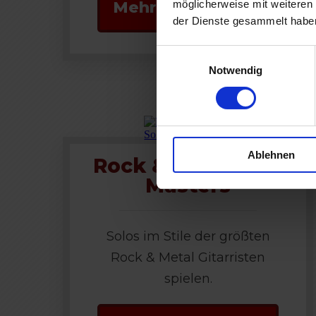
möglicherweise mit weiteren
Mehr zum Kurs
der Dienste gesammelt habe
Einwilligungsauswahl
Notwendig
Ablehnen
Rock & Metal Solo
Masters
Solos im Stile der größten
Rock & Metal Gitarristen
spielen.