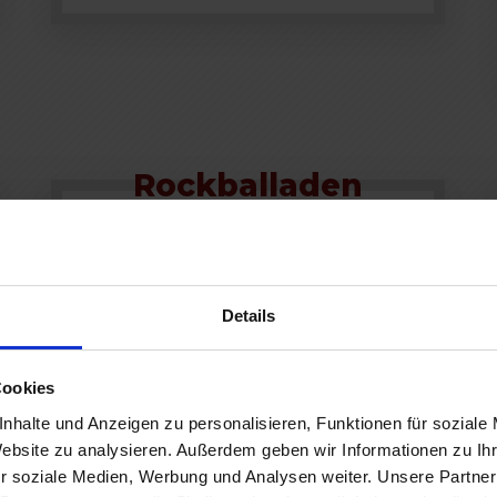
Rockballaden
Song Collection
Vol. 2
Details
Von sauber gespielt zu
musikalisch überzeugend -
Cookies
Spiele wunderschöne
nhalte und Anzeigen zu personalisieren, Funktionen für soziale
Rockballaden mit Ausdruck,
Website zu analysieren. Außerdem geben wir Informationen zu I
Sicherheit und echter Tiefe!
r soziale Medien, Werbung und Analysen weiter. Unsere Partner