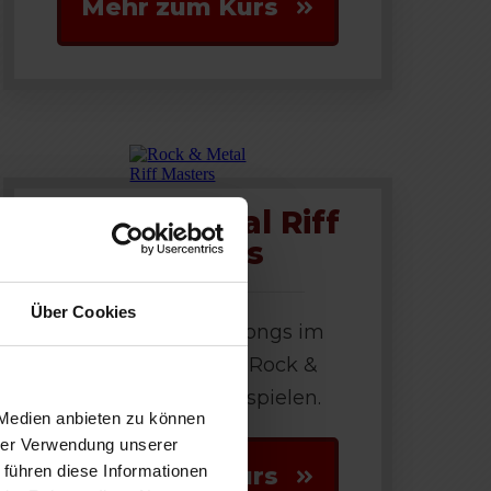
Mehr zum Kurs
Rock & Metal Riff
Masters
Über Cookies
Riffs und ganze Songs im
Stile der größten Rock &
Metal Gitarristen spielen.
 Medien anbieten zu können
hrer Verwendung unserer
 führen diese Informationen
Mehr zum Kurs