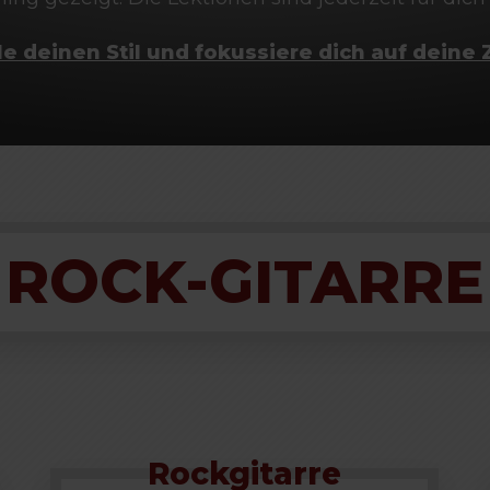
e deinen Stil und fokussiere dich auf deine Z
ROCK-GITARRE
Rockgitarre