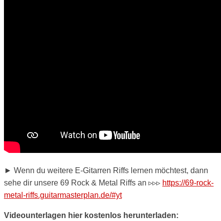
► Wenn du weitere E-Gitarren Riffs lernen möchtest, dann
sehe dir unsere 69 Rock & Metal Riffs an ▹▹▹
https://69-rock-
metal-riffs.guitarmasterplan.de/#yt
Videounterlagen hier kostenlos herunterladen: