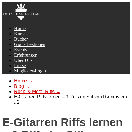
Home
Kurse
Bücher
Gratis Lektionen
Events
Erfahrungen
Über Uns
Presse
Mitglieder-Login
Home
→
Blog
→
Rock- & Metal-Riffs
→
E-Gitarren Riffs lernen – 3 Riffs im Stil von Rammstein
#2
E-Gitarren Riffs lernen