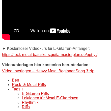
► Kostenloser Videokurs für E-Gitarren-Anfänger:
https://rock-metal-basiskurs.guitarmasterplan.de/opt-yt/
Videounterlagen hier kostenlos herunterladen:
Videounterlagen – Heavy Metal Beginner Song 3.zip
Ben
Rock- & Metal-Riffs
Tags ↓
E-Gitarren Riffs
Lektionen für Metal E-Gitarristen
Rhythmik
Riffs