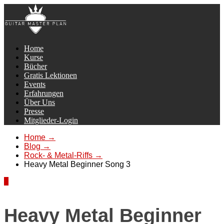
Home
Kurse
Bücher
Gratis Lektionen
Events
Erfahrungen
Über Uns
Presse
Mitglieder-Login
Home
→
Blog
→
Rock- & Metal-Riffs
→
Heavy Metal Beginner Song 3
2
Heavy Metal Beginner