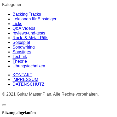
Kategorien
Backing Tracks
Lektionen für Einsteiger
Licks
Q&A Videos
reviews-und-tests
Rock- & Metal-Riffs
Solospiel
Songwriting
Sonstiges
Technik
Theorie
Übungstechniken
KONTAKT
IMPRESSUM
DATENSCHUTZ
© 2021 Guitar Master Plan. Alle Rechte vorbehalten.
Dialog
schließen
Sitzung abgelaufen