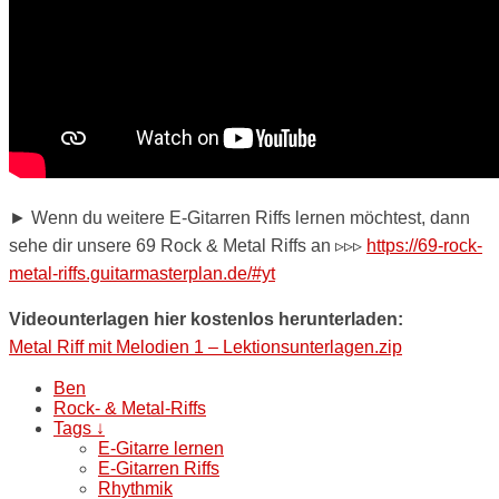
► Wenn du weitere E-Gitarren Riffs lernen möchtest, dann
sehe dir unsere 69 Rock & Metal Riffs an ▹▹▹
https://69-rock-
metal-riffs.guitarmasterplan.de/#yt
Videounterlagen hier kostenlos herunterladen:
Metal Riff mit Melodien 1 – Lektionsunterlagen.zip
Ben
Rock- & Metal-Riffs
Tags ↓
E-Gitarre lernen
E-Gitarren Riffs
Rhythmik