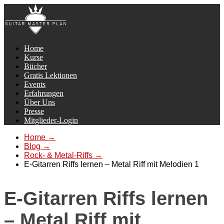
Home
Kurse
Bücher
Gratis Lektionen
Events
Erfahrungen
Über Uns
Presse
Mitglieder-Login
Home
→
Blog
→
Rock- & Metal-Riffs
→
E-Gitarren Riffs lernen – Metal Riff mit Melodien 1
E-Gitarren Riffs lernen
– Metal Riff mit