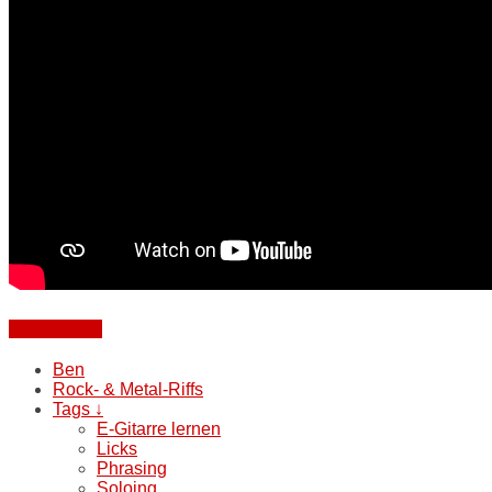
Weiterlesen
Ben
Rock- & Metal-Riffs
Tags ↓
E-Gitarre lernen
Licks
Phrasing
Soloing