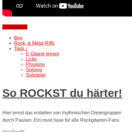
Weiterlesen
Ben
Rock- & Metal-Riffs
Tags ↓
E-Gitarre lernen
Licks
Phrasing
Soloing
Solospiel
So ROCKST du härter!
Hier lernst das erstellen von rhythmischen Dreiergruppen
durch Pausen. Ein must have für alle Rockgitarren-Fans.