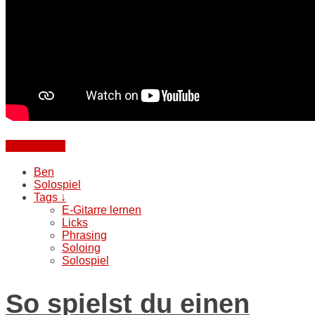
Weiterlesen
Ben
Solospiel
Tags ↓
E-Gitarre lernen
Licks
Phrasing
Soloing
Solospiel
So spielst du einen