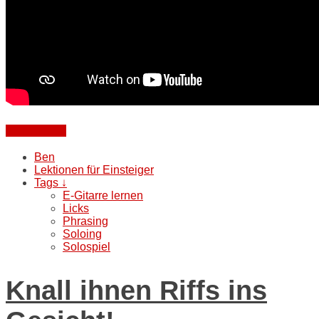
Weiterlesen
Ben
Lektionen für Einsteiger
Tags ↓
E-Gitarre lernen
Licks
Phrasing
Soloing
Solospiel
Knall ihnen Riffs ins