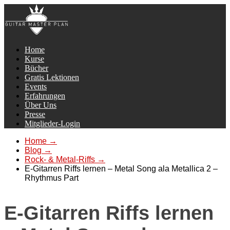
Home
Kurse
Bücher
Gratis Lektionen
Events
Erfahrungen
Über Uns
Presse
Mitglieder-Login
Home
→
Blog
→
Rock- & Metal-Riffs
→
E-Gitarren Riffs lernen – Metal Song ala Metallica 2 –
Rhythmus Part
E-Gitarren Riffs lernen