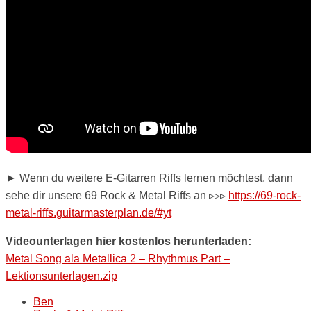
► Wenn du weitere E-Gitarren Riffs lernen möchtest, dann
sehe dir unsere 69 Rock & Metal Riffs an ▹▹▹
https://69-rock-
metal-riffs.guitarmasterplan.de/#yt
Videounterlagen hier kostenlos herunterladen:
Metal Song ala Metallica 2 – Rhythmus Part –
Lektionsunterlagen.zip
Ben