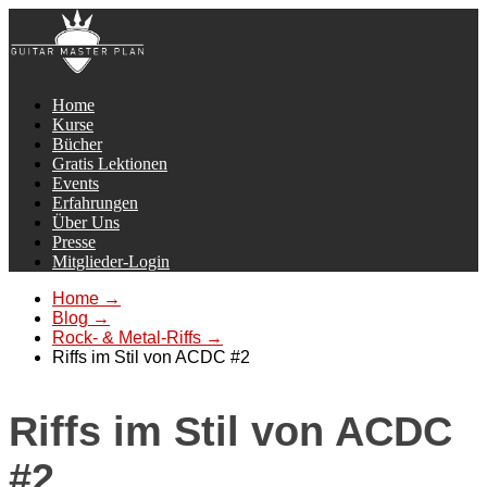
Home
Kurse
Bücher
Gratis Lektionen
Events
Erfahrungen
Über Uns
Presse
Mitglieder-Login
Home
→
Blog
→
Rock- & Metal-Riffs
→
Riffs im Stil von ACDC #2
Riffs im Stil von ACDC
#2