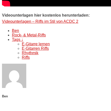
Videounterlagen hier kostenlos herunterladen:
Videounterlagen – Riffs im Stil von ACDC 2
Ben
Rock- & Metal-Riffs
Tags ↓
E-Gitarre lernen
E-Gitarren Riffs
Rhythmik
Riffs
Ben