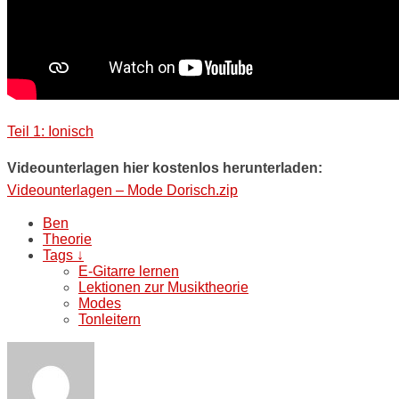
Teil 1: Ionisch
Videounterlagen hier kostenlos herunterladen:
Videounterlagen – Mode Dorisch.zip
Ben
Theorie
Tags ↓
E-Gitarre lernen
Lektionen zur Musiktheorie
Modes
Tonleitern