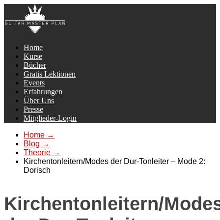
Home
Kurse
Bücher
Gratis Lektionen
Events
Erfahrungen
Über Uns
Presse
Mitglieder-Login
Home
→
Blog
→
Theorie
→
Kirchentonleitern/Modes der Dur-Tonleiter – Mode 2:
Dorisch
Kirchentonleitern/Mode