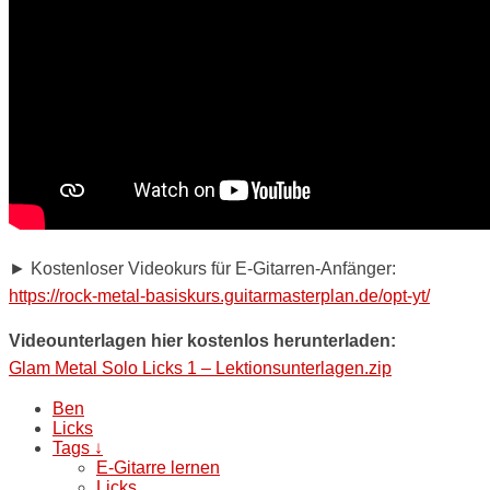
► Kostenloser Videokurs für E-Gitarren-Anfänger:
https://rock-metal-basiskurs.guitarmasterplan.de/opt-yt/
Videounterlagen hier kostenlos herunterladen:
Glam Metal Solo Licks 1 – Lektionsunterlagen.zip
Ben
Licks
Tags ↓
E-Gitarre lernen
Licks