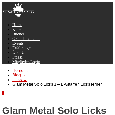
Home
Kurse
Bücher
Gratis Lektionen
Events
Erfahrungen
Über Uns
Presse
Mitglieder-Login
Home
→
Blog
→
Licks
→
Glam Metal Solo Licks 1 – E-Gitarren Licks lernen
2
Glam Metal Solo Licks