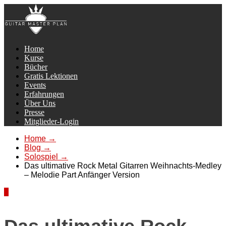
Home
Kurse
Bücher
Gratis Lektionen
Events
Erfahrungen
Über Uns
Presse
Mitglieder-Login
Home
→
Blog
→
Solospiel
→
Das ultimative Rock Metal Gitarren Weihnachts-Medley
– Melodie Part Anfänger Version
4