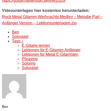
https://guitarmasterplan.de/live2020/
Videounterlagen hier kostenlos herunterladen:
Rock Metal Gitarren Weihnachts-Medley – Melodie Part –
Anfänger Version – Lektionsunterlagen.zip
Ben
Solospiel
Tags ↓
E-Gitarre lernen
Lektionen für E-Gitarren Anfänger
Lektionen für Metal E-Gitarristen
Phrasing
Soloing
Solospiel
Ben